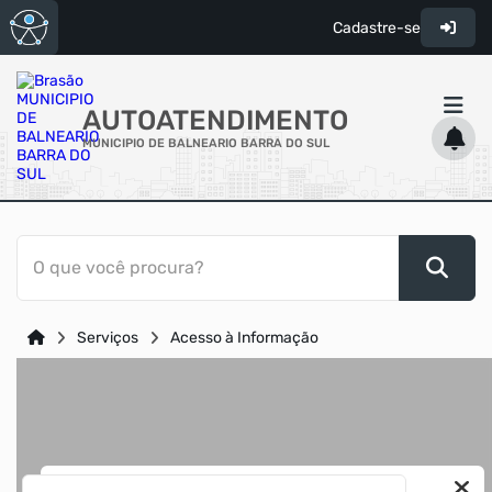
Cadastre-se
AUTOATENDIMENTO
MUNICIPIO DE BALNEARIO BARRA DO SUL
ACESSO RÁPIDO
O que você procura?
Acessibilidade
Cidadão
Serviços
Acesso à Informação
Transparência