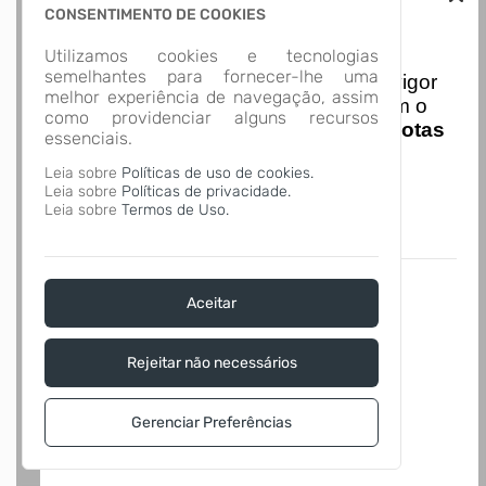
CONSENTIMENTO DE COOKIES
Nota Nacional
Utilizamos cookies e tecnologias
semelhantes para fornecer-lhe uma
I
niciando em
01/01/2026
entra em vigor
melhor experiência de navegação, assim
a obrigatoriedade de integração com o
como providenciar alguns recursos
Ambiente de Dados Nacional das
Notas
essenciais.
de Serviço Eletrônicas
com isso
Leia sobre
Políticas de uso de cookies.
entraram em vigor
novas regras,
Leia sobre
Políticas de privacidade.
acesse o link abaixo e saiba mais.
Leia sobre
Termos de Uso.
Autoatendimento - MUNICIPIO DE
BALNEARIO BARRA DO SUL
Aceitar
Rejeitar não necessários
Gerenciar Preferências