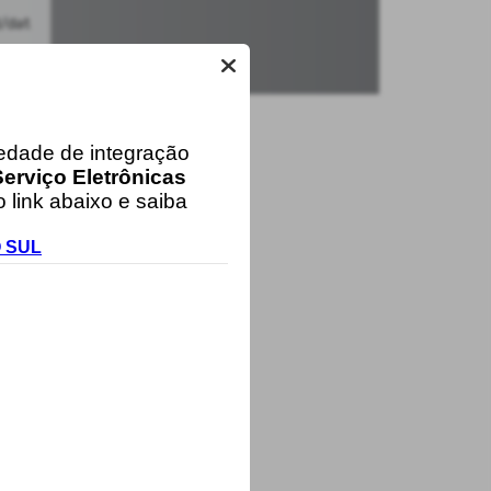
iedade de integração
erviço Eletrônicas
 link abaixo e saiba
O SUL