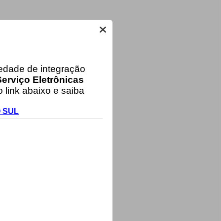
iedade de integração
erviço Eletrônicas
 link abaixo e saiba
O SUL