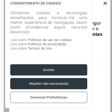
CONSENTIMENTO DE COOKIES
Utilizamos cookies e tecnologias
Nota Nacional
semelhantes para fornecer-lhe uma
melhor experiência de navegação, assim
I
niciando em
01/01/2026
entra em vigor
como providenciar alguns recursos
a obrigatoriedade de integração com o
essenciais.
Ambiente de Dados Nacional das
Notas
de Serviço Eletrônicas
com isso
Leia sobre
Políticas de uso de cookies.
Leia sobre
Políticas de privacidade.
entraram em vigor
novas regras,
Leia sobre
Termos de Uso.
acesse o link abaixo e saiba mais.
Autoatendimento - MUNICIPIO DE
BALNEARIO BARRA DO SUL
Aceitar
Rejeitar não necessários
Gerenciar Preferências