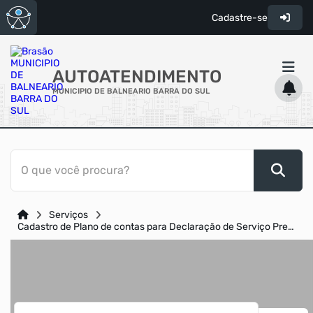
Cadastre-se
AUTOATENDIMENTO
MUNICIPIO DE BALNEARIO BARRA DO SUL
ACESSO RÁPIDO
O que você procura?
Acessibilidade
Cidadão
Serviços
Transparência
Cadastro de Plano de contas para Declaração de Serviço Prestado