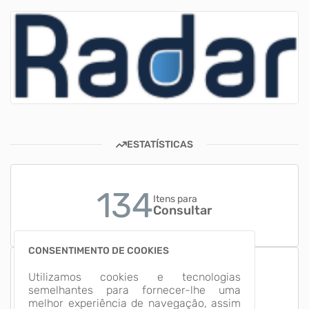
ESTATÍSTICAS
134
Itens para
Consultar
CONSENTIMENTO DE COOKIES
9
Utilizamos cookies e tecnologias
Grupos de
semelhantes para fornecer-lhe uma
Informação
melhor experiência de navegação, assim