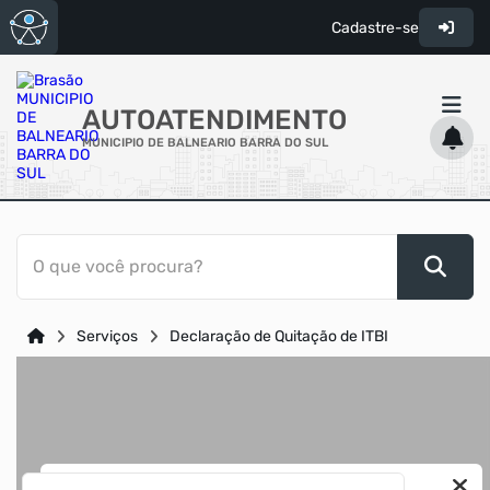
Cadastre-se
AUTOATENDIMENTO
MUNICIPIO DE BALNEARIO BARRA DO SUL
ACESSO RÁPIDO
O que você procura?
Acessibilidade
Cidadão
Serviços
Declaração de Quitação de ITBI
Transparência