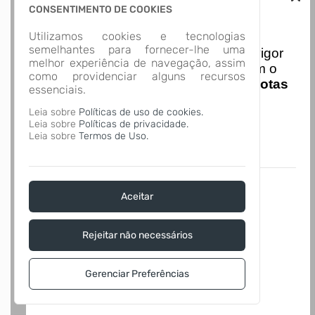
CONSENTIMENTO DE COOKIES
Nota Nacional
Utilizamos cookies e tecnologias
semelhantes para fornecer-lhe uma
I
niciando em
01/01/2026
entra em vigor
melhor experiência de navegação, assim
a obrigatoriedade de integração com o
como providenciar alguns recursos
Ambiente de Dados Nacional das
Notas
essenciais.
de Serviço Eletrônicas
com isso
Leia sobre
Políticas de uso de cookies.
entraram em vigor
novas regras,
Leia sobre
Políticas de privacidade.
acesse o link abaixo e saiba mais.
Leia sobre
Termos de Uso.
Autoatendimento - MUNICIPIO DE
BALNEARIO BARRA DO SUL
Aceitar
Rejeitar não necessários
Gerenciar Preferências